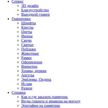
Сервис
3D дизайн
Благоустройство
Выездной гравер
Гравировка
Шрифты
Кресты
Цветы
Иконы
Свечи
Святые
Пейзажи
Животные
Рамки
Оформление
Виньетки
Храмы, церкви
Ангелы
Эмблемы, Ордена
Ислам
Разное
Справка
Как и где заказать памятник
Виды гранита и мрамора на могилу
Эпитафии на памятник