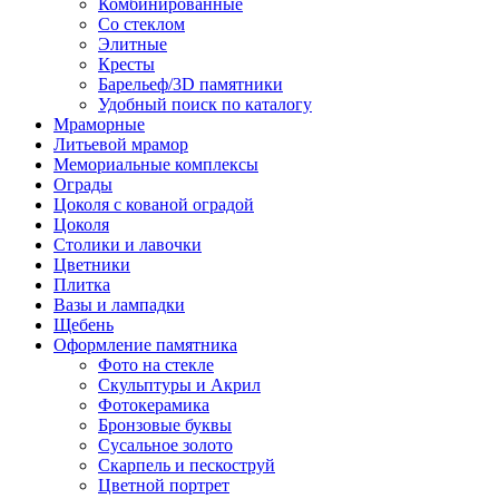
Комбинированные
Со стеклом
Элитные
Кресты
Барельеф/3D памятники
Удобный поиск по каталогу
Мраморные
Литьевой мрамор
Мемориальные комплексы
Ограды
Цоколя с кованой оградой
Цоколя
Столики и лавочки
Цветники
Плитка
Вазы и лампадки
Щебень
Оформление памятника
Фото на стекле
Скульптуры и Акрил
Фотокерамика
Бронзовые буквы
Сусальное золото
Скарпель и пескоструй
Цветной портрет