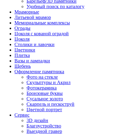
Барельеф/3D памятники
Удобный поиск по каталогу
Мраморные
Литьевой мрамор
Мемориальные комплексы
Ограды
Цоколя с кованой оградой
Цоколя
Столики и лавочки
Цветники
Плитка
Вазы и лампадки
Щебень
Оформление памятника
Фото на стекле
Скульптуры и Акрил
Фотокерамика
Бронзовые буквы
Сусальное золото
Скарпель и пескоструй
Цветной портрет
Сервис
3D дизайн
Благоустройство
Выездной гравер