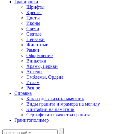
Гравировка
Шрифты
Кресты
Цветы
Иконы
Свечи
Святые
Пейзажи
Животные
Рамки
Оформление
Виньетки
Храмы, церкви
Ангелы
Эмблемы, Ордена
Ислам
Разное
Справка
Как и где заказать памятник
Виды гранита и мрамора на могилу
Эпитафии на памятник
Сертификаты качества гранита
Гранитополимер