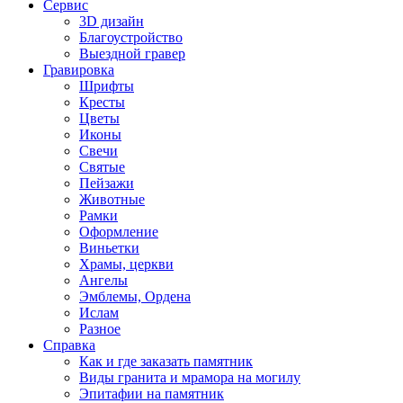
Сервис
3D дизайн
Благоустройство
Выездной гравер
Гравировка
Шрифты
Кресты
Цветы
Иконы
Свечи
Святые
Пейзажи
Животные
Рамки
Оформление
Виньетки
Храмы, церкви
Ангелы
Эмблемы, Ордена
Ислам
Разное
Справка
Как и где заказать памятник
Виды гранита и мрамора на могилу
Эпитафии на памятник