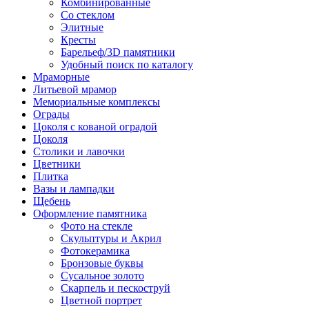
Комбинированные
Со стеклом
Элитные
Кресты
Барельеф/3D памятники
Удобный поиск по каталогу
Мраморные
Литьевой мрамор
Мемориальные комплексы
Ограды
Цоколя с кованой оградой
Цоколя
Столики и лавочки
Цветники
Плитка
Вазы и лампадки
Щебень
Оформление памятника
Фото на стекле
Скульптуры и Акрил
Фотокерамика
Бронзовые буквы
Сусальное золото
Скарпель и пескоструй
Цветной портрет