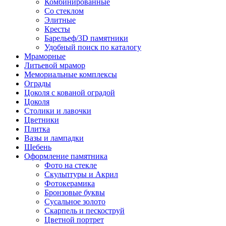
Комбинированные
Со стеклом
Элитные
Кресты
Барельеф/3D памятники
Удобный поиск по каталогу
Мраморные
Литьевой мрамор
Мемориальные комплексы
Ограды
Цоколя с кованой оградой
Цоколя
Столики и лавочки
Цветники
Плитка
Вазы и лампадки
Щебень
Оформление памятника
Фото на стекле
Скульптуры и Акрил
Фотокерамика
Бронзовые буквы
Сусальное золото
Скарпель и пескоструй
Цветной портрет