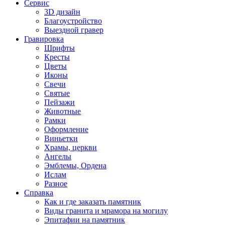
Сервис
3D дизайн
Благоустройство
Выездной гравер
Гравировка
Шрифты
Кресты
Цветы
Иконы
Свечи
Святые
Пейзажи
Животные
Рамки
Оформление
Виньетки
Храмы, церкви
Ангелы
Эмблемы, Ордена
Ислам
Разное
Справка
Как и где заказать памятник
Виды гранита и мрамора на могилу
Эпитафии на памятник