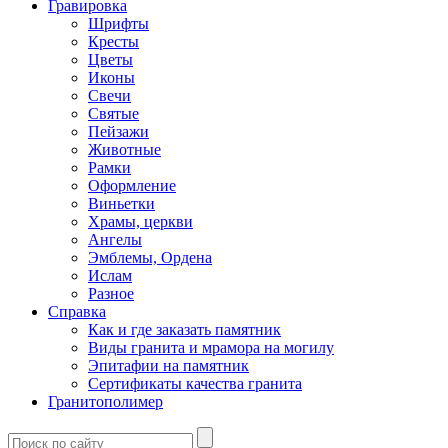
Гравировка
Шрифты
Кресты
Цветы
Иконы
Свечи
Святые
Пейзажи
Животные
Рамки
Оформление
Виньетки
Храмы, церкви
Ангелы
Эмблемы, Ордена
Ислам
Разное
Справка
Как и где заказать памятник
Виды гранита и мрамора на могилу
Эпитафии на памятник
Сертификаты качества гранита
Гранитополимер