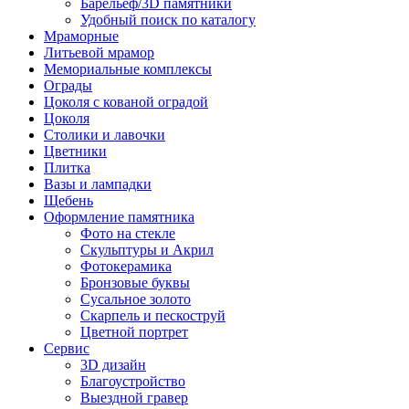
Барельеф/3D памятники
Удобный поиск по каталогу
Мраморные
Литьевой мрамор
Мемориальные комплексы
Ограды
Цоколя с кованой оградой
Цоколя
Столики и лавочки
Цветники
Плитка
Вазы и лампадки
Щебень
Оформление памятника
Фото на стекле
Скульптуры и Акрил
Фотокерамика
Бронзовые буквы
Сусальное золото
Скарпель и пескоструй
Цветной портрет
Сервис
3D дизайн
Благоустройство
Выездной гравер