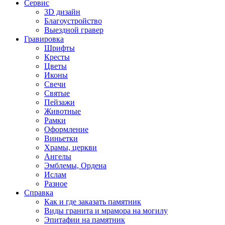
Сервис
3D дизайн
Благоустройство
Выездной гравер
Гравировка
Шрифты
Кресты
Цветы
Иконы
Свечи
Святые
Пейзажи
Животные
Рамки
Оформление
Виньетки
Храмы, церкви
Ангелы
Эмблемы, Ордена
Ислам
Разное
Справка
Как и где заказать памятник
Виды гранита и мрамора на могилу
Эпитафии на памятник