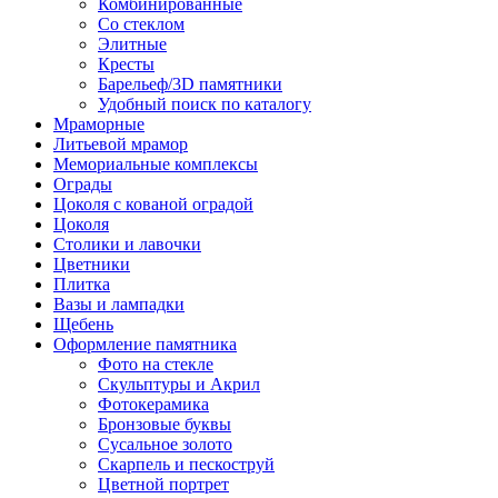
Комбинированные
Со стеклом
Элитные
Кресты
Барельеф/3D памятники
Удобный поиск по каталогу
Мраморные
Литьевой мрамор
Мемориальные комплексы
Ограды
Цоколя с кованой оградой
Цоколя
Столики и лавочки
Цветники
Плитка
Вазы и лампадки
Щебень
Оформление памятника
Фото на стекле
Скульптуры и Акрил
Фотокерамика
Бронзовые буквы
Сусальное золото
Скарпель и пескоструй
Цветной портрет