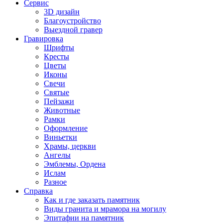
Сервис
3D дизайн
Благоустройство
Выездной гравер
Гравировка
Шрифты
Кресты
Цветы
Иконы
Свечи
Святые
Пейзажи
Животные
Рамки
Оформление
Виньетки
Храмы, церкви
Ангелы
Эмблемы, Ордена
Ислам
Разное
Справка
Как и где заказать памятник
Виды гранита и мрамора на могилу
Эпитафии на памятник