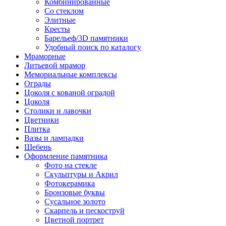
Комбинированные
Со стеклом
Элитные
Кресты
Барельеф/3D памятники
Удобный поиск по каталогу
Мраморные
Литьевой мрамор
Мемориальные комплексы
Ограды
Цоколя с кованой оградой
Цоколя
Столики и лавочки
Цветники
Плитка
Вазы и лампадки
Щебень
Оформление памятника
Фото на стекле
Скульптуры и Акрил
Фотокерамика
Бронзовые буквы
Сусальное золото
Скарпель и пескоструй
Цветной портрет