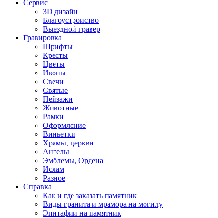
Сервис
3D дизайн
Благоустройство
Выездной гравер
Гравировка
Шрифты
Кресты
Цветы
Иконы
Свечи
Святые
Пейзажи
Животные
Рамки
Оформление
Виньетки
Храмы, церкви
Ангелы
Эмблемы, Ордена
Ислам
Разное
Справка
Как и где заказать памятник
Виды гранита и мрамора на могилу
Эпитафии на памятник