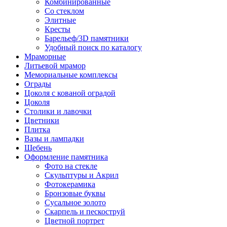
Комбинированные
Со стеклом
Элитные
Кресты
Барельеф/3D памятники
Удобный поиск по каталогу
Мраморные
Литьевой мрамор
Мемориальные комплексы
Ограды
Цоколя с кованой оградой
Цоколя
Столики и лавочки
Цветники
Плитка
Вазы и лампадки
Щебень
Оформление памятника
Фото на стекле
Скульптуры и Акрил
Фотокерамика
Бронзовые буквы
Сусальное золото
Скарпель и пескоструй
Цветной портрет