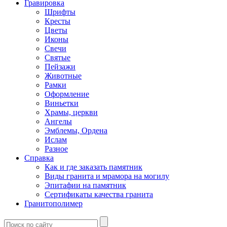
Гравировка
Шрифты
Кресты
Цветы
Иконы
Свечи
Святые
Пейзажи
Животные
Рамки
Оформление
Виньетки
Храмы, церкви
Ангелы
Эмблемы, Ордена
Ислам
Разное
Справка
Как и где заказать памятник
Виды гранита и мрамора на могилу
Эпитафии на памятник
Сертификаты качества гранита
Гранитополимер