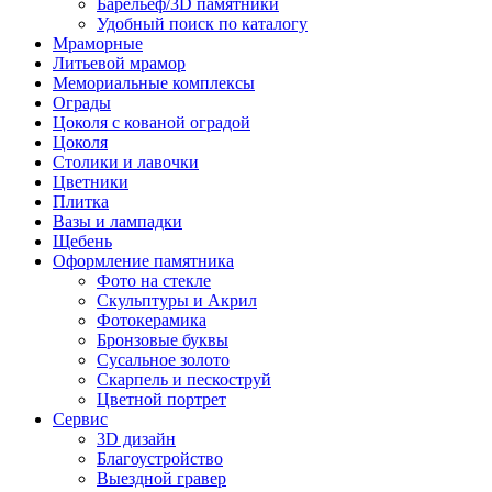
Барельеф/3D памятники
Удобный поиск по каталогу
Мраморные
Литьевой мрамор
Мемориальные комплексы
Ограды
Цоколя с кованой оградой
Цоколя
Столики и лавочки
Цветники
Плитка
Вазы и лампадки
Щебень
Оформление памятника
Фото на стекле
Скульптуры и Акрил
Фотокерамика
Бронзовые буквы
Сусальное золото
Скарпель и пескоструй
Цветной портрет
Сервис
3D дизайн
Благоустройство
Выездной гравер