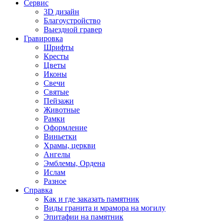
Сервис
3D дизайн
Благоустройство
Выездной гравер
Гравировка
Шрифты
Кресты
Цветы
Иконы
Свечи
Святые
Пейзажи
Животные
Рамки
Оформление
Виньетки
Храмы, церкви
Ангелы
Эмблемы, Ордена
Ислам
Разное
Справка
Как и где заказать памятник
Виды гранита и мрамора на могилу
Эпитафии на памятник