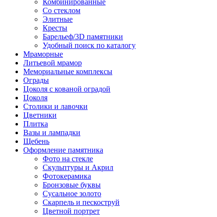
Комбинированные
Со стеклом
Элитные
Кресты
Барельеф/3D памятники
Удобный поиск по каталогу
Мраморные
Литьевой мрамор
Мемориальные комплексы
Ограды
Цоколя с кованой оградой
Цоколя
Столики и лавочки
Цветники
Плитка
Вазы и лампадки
Щебень
Оформление памятника
Фото на стекле
Скульптуры и Акрил
Фотокерамика
Бронзовые буквы
Сусальное золото
Скарпель и пескоструй
Цветной портрет