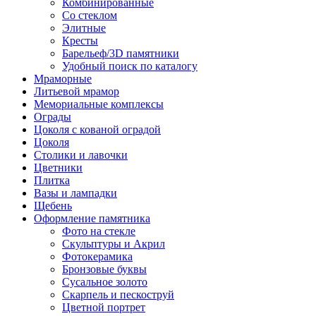
Комбинированные
Со стеклом
Элитные
Кресты
Барельеф/3D памятники
Удобный поиск по каталогу
Мраморные
Литьевой мрамор
Мемориальные комплексы
Ограды
Цоколя с кованой оградой
Цоколя
Столики и лавочки
Цветники
Плитка
Вазы и лампадки
Щебень
Оформление памятника
Фото на стекле
Скульптуры и Акрил
Фотокерамика
Бронзовые буквы
Сусальное золото
Скарпель и пескоструй
Цветной портрет