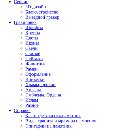
Сервис
3D дизайн
Благоустройство
Выездной гравер
Гравировка
Шрифты
Кресты
Цветы
Иконы
Свечи
Святые
Пейзажи
Животные
Рамки
Оформление
Виньетки
Храмы, церкви
Ангелы
Эмблемы, Ордена
Ислам
Разное
Справка
Как и где заказать памятник
Виды гранита и мрамора на могилу
Эпитафии на памятник