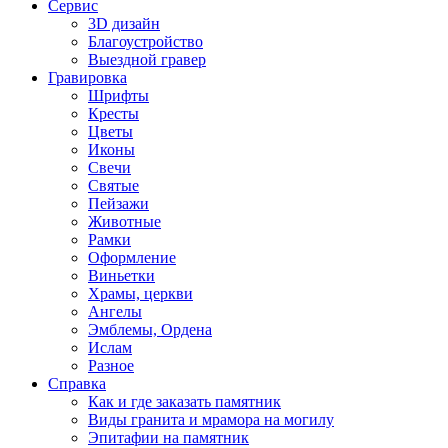
Сервис
3D дизайн
Благоустройство
Выездной гравер
Гравировка
Шрифты
Кресты
Цветы
Иконы
Свечи
Святые
Пейзажи
Животные
Рамки
Оформление
Виньетки
Храмы, церкви
Ангелы
Эмблемы, Ордена
Ислам
Разное
Справка
Как и где заказать памятник
Виды гранита и мрамора на могилу
Эпитафии на памятник