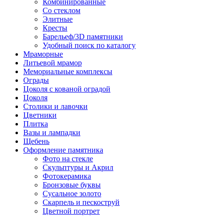
Комбинированные
Со стеклом
Элитные
Кресты
Барельеф/3D памятники
Удобный поиск по каталогу
Мраморные
Литьевой мрамор
Мемориальные комплексы
Ограды
Цоколя с кованой оградой
Цоколя
Столики и лавочки
Цветники
Плитка
Вазы и лампадки
Щебень
Оформление памятника
Фото на стекле
Скульптуры и Акрил
Фотокерамика
Бронзовые буквы
Сусальное золото
Скарпель и пескоструй
Цветной портрет