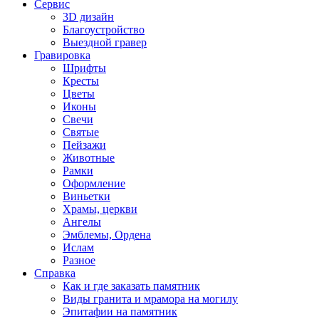
Сервис
3D дизайн
Благоустройство
Выездной гравер
Гравировка
Шрифты
Кресты
Цветы
Иконы
Свечи
Святые
Пейзажи
Животные
Рамки
Оформление
Виньетки
Храмы, церкви
Ангелы
Эмблемы, Ордена
Ислам
Разное
Справка
Как и где заказать памятник
Виды гранита и мрамора на могилу
Эпитафии на памятник