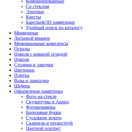
Комбинированные
Со стеклом
Элитные
Кресты
Барельеф/3D памятники
Удобный поиск по каталогу
Мраморные
Литьевой мрамор
Мемориальные комплексы
Ограды
Цоколя с кованой оградой
Цоколя
Столики и лавочки
Цветники
Плитка
Вазы и лампадки
Щебень
Оформление памятника
Фото на стекле
Скульптуры и Акрил
Фотокерамика
Бронзовые буквы
Сусальное золото
Скарпель и пескоструй
Цветной портрет