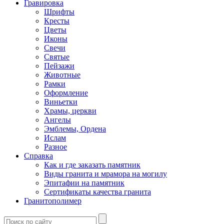
Гравировка
Шрифты
Кресты
Цветы
Иконы
Свечи
Святые
Пейзажи
Животные
Рамки
Оформление
Виньетки
Храмы, церкви
Ангелы
Эмблемы, Ордена
Ислам
Разное
Справка
Как и где заказать памятник
Виды гранита и мрамора на могилу
Эпитафии на памятник
Сертификаты качества гранита
Гранитополимер