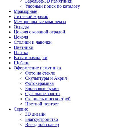
Барельеф/3D памятники
Удобный поиск по каталогу
Мраморные
Литьевой мрамор
Мемориальные комплексы
Ограды
Цоколя с кованой оградой
Цоколя
Столики и лавочки
Цветники
Плитка
Вазы и лампадки
Щебень
Оформление памятника
Фото на стекле
Скульптуры и Акрил
Фотокерамика
Бронзовые буквы
Сусальное золото
Скарпель и пескоструй
Цветной портрет
Сервис
3D дизайн
Благоустройство
Выездной гравер