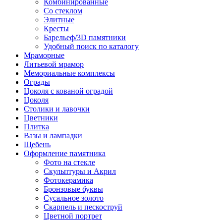
Комбинированные
Со стеклом
Элитные
Кресты
Барельеф/3D памятники
Удобный поиск по каталогу
Мраморные
Литьевой мрамор
Мемориальные комплексы
Ограды
Цоколя с кованой оградой
Цоколя
Столики и лавочки
Цветники
Плитка
Вазы и лампадки
Щебень
Оформление памятника
Фото на стекле
Скульптуры и Акрил
Фотокерамика
Бронзовые буквы
Сусальное золото
Скарпель и пескоструй
Цветной портрет