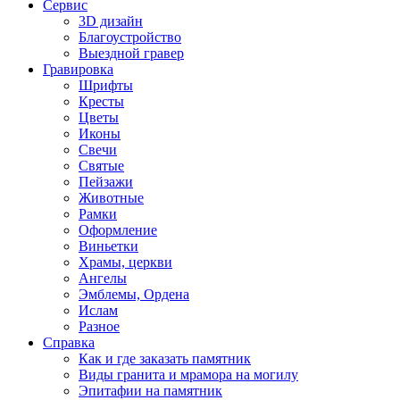
Сервис
3D дизайн
Благоустройство
Выездной гравер
Гравировка
Шрифты
Кресты
Цветы
Иконы
Свечи
Святые
Пейзажи
Животные
Рамки
Оформление
Виньетки
Храмы, церкви
Ангелы
Эмблемы, Ордена
Ислам
Разное
Справка
Как и где заказать памятник
Виды гранита и мрамора на могилу
Эпитафии на памятник