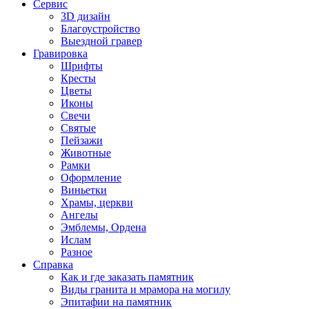
Сервис
3D дизайн
Благоустройство
Выездной гравер
Гравировка
Шрифты
Кресты
Цветы
Иконы
Свечи
Святые
Пейзажи
Животные
Рамки
Оформление
Виньетки
Храмы, церкви
Ангелы
Эмблемы, Ордена
Ислам
Разное
Справка
Как и где заказать памятник
Виды гранита и мрамора на могилу
Эпитафии на памятник