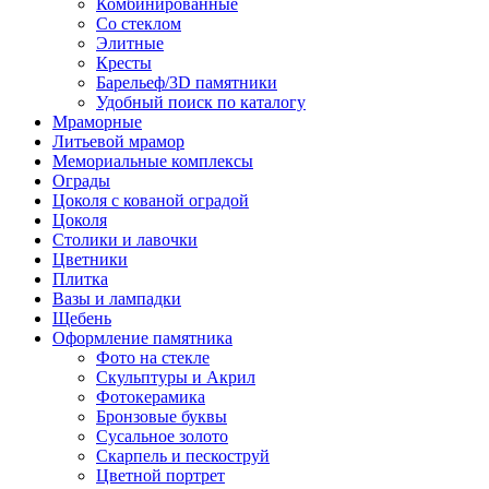
Комбинированные
Со стеклом
Элитные
Кресты
Барельеф/3D памятники
Удобный поиск по каталогу
Мраморные
Литьевой мрамор
Мемориальные комплексы
Ограды
Цоколя с кованой оградой
Цоколя
Столики и лавочки
Цветники
Плитка
Вазы и лампадки
Щебень
Оформление памятника
Фото на стекле
Скульптуры и Акрил
Фотокерамика
Бронзовые буквы
Сусальное золото
Скарпель и пескоструй
Цветной портрет