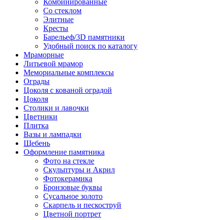
Комбинированные
Со стеклом
Элитные
Кресты
Барельеф/3D памятники
Удобный поиск по каталогу
Мраморные
Литьевой мрамор
Мемориальные комплексы
Ограды
Цоколя с кованой оградой
Цоколя
Столики и лавочки
Цветники
Плитка
Вазы и лампадки
Щебень
Оформление памятника
Фото на стекле
Скульптуры и Акрил
Фотокерамика
Бронзовые буквы
Сусальное золото
Скарпель и пескоструй
Цветной портрет