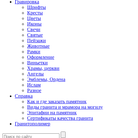
Гравировка
Шрифты
Кресты
Цветы
Иконы
Свечи
Святые
Пейзажи
Животные
Рамки
Оформление
Виньетки
Храмы, церкви
Ангелы
Эмблемы, Ордена
Ислам
Разное
Справка
Как и где заказать памятник
Виды гранита и мрамора на могилу
Эпитафии на памятник
Сертификаты качества гранита
Гранитополимер