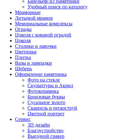
Барельеф/3D памятники
Удобный поиск по каталогу
Мраморные
Литьевой мрамор
Мемориальные комплексы
Ограды
Цоколя с кованой оградой
Цоколя
Столики и лавочки
Цветники
Плитка
Вазы и лампадки
Щебень
Оформление памятника
Фото на стекле
Скульптуры и Акрил
Фотокерамика
Бронзовые буквы
Сусальное золото
Скарпель и пескоструй
Цветной портрет
Сервис
3D дизайн
Благоустройство
Выездной гравер