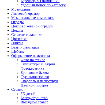
Барельеф/3D памятники
Удобный поиск по каталогу
Мраморные
Литьевой мрамор
Мемориальные комплексы
Ограды
Цоколя с кованой оградой
Цоколя
Столики и лавочки
Цветники
Плитка
Вазы и лампадки
Щебень
Оформление памятника
Фото на стекле
Скульптуры и Акрил
Фотокерамика
Бронзовые буквы
Сусальное золото
Скарпель и пескоструй
Цветной портрет
Сервис
3D дизайн
Благоустройство
Выездной гравер