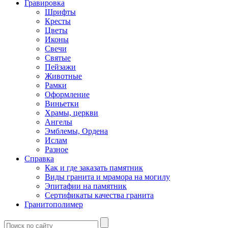
Гравировка
Шрифты
Кресты
Цветы
Иконы
Свечи
Святые
Пейзажи
Животные
Рамки
Оформление
Виньетки
Храмы, церкви
Ангелы
Эмблемы, Ордена
Ислам
Разное
Справка
Как и где заказать памятник
Виды гранита и мрамора на могилу
Эпитафии на памятник
Сертификаты качества гранита
Гранитополимер