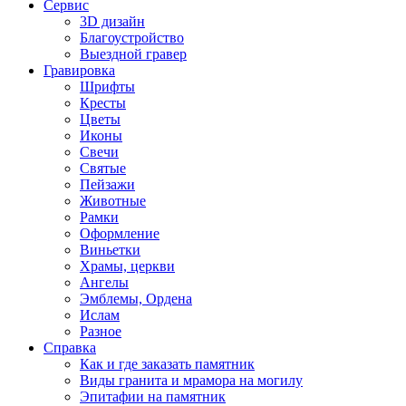
Сервис
3D дизайн
Благоустройство
Выездной гравер
Гравировка
Шрифты
Кресты
Цветы
Иконы
Свечи
Святые
Пейзажи
Животные
Рамки
Оформление
Виньетки
Храмы, церкви
Ангелы
Эмблемы, Ордена
Ислам
Разное
Справка
Как и где заказать памятник
Виды гранита и мрамора на могилу
Эпитафии на памятник