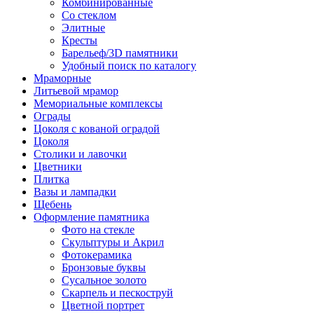
Комбинированные
Со стеклом
Элитные
Кресты
Барельеф/3D памятники
Удобный поиск по каталогу
Мраморные
Литьевой мрамор
Мемориальные комплексы
Ограды
Цоколя с кованой оградой
Цоколя
Столики и лавочки
Цветники
Плитка
Вазы и лампадки
Щебень
Оформление памятника
Фото на стекле
Скульптуры и Акрил
Фотокерамика
Бронзовые буквы
Сусальное золото
Скарпель и пескоструй
Цветной портрет