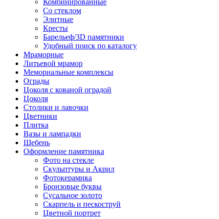
Комбинированные
Со стеклом
Элитные
Кресты
Барельеф/3D памятники
Удобный поиск по каталогу
Мраморные
Литьевой мрамор
Мемориальные комплексы
Ограды
Цоколя с кованой оградой
Цоколя
Столики и лавочки
Цветники
Плитка
Вазы и лампадки
Щебень
Оформление памятника
Фото на стекле
Скульптуры и Акрил
Фотокерамика
Бронзовые буквы
Сусальное золото
Скарпель и пескоструй
Цветной портрет