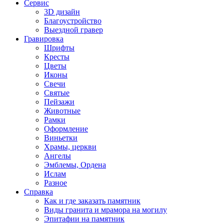
Сервис
3D дизайн
Благоустройство
Выездной гравер
Гравировка
Шрифты
Кресты
Цветы
Иконы
Свечи
Святые
Пейзажи
Животные
Рамки
Оформление
Виньетки
Храмы, церкви
Ангелы
Эмблемы, Ордена
Ислам
Разное
Справка
Как и где заказать памятник
Виды гранита и мрамора на могилу
Эпитафии на памятник