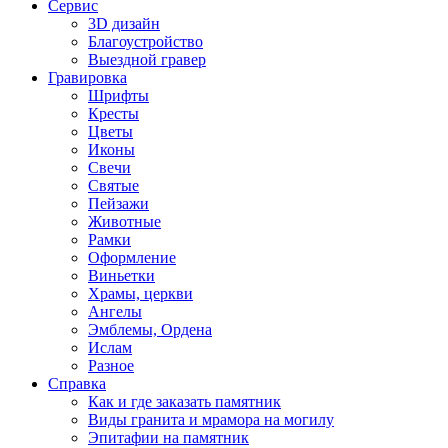
Сервис
3D дизайн
Благоустройство
Выездной гравер
Гравировка
Шрифты
Кресты
Цветы
Иконы
Свечи
Святые
Пейзажи
Животные
Рамки
Оформление
Виньетки
Храмы, церкви
Ангелы
Эмблемы, Ордена
Ислам
Разное
Справка
Как и где заказать памятник
Виды гранита и мрамора на могилу
Эпитафии на памятник