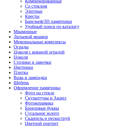
Комбинированные
Со стеклом
Элитные
Кресты
Барельеф/3D памятники
Удобный поиск по каталогу
Мраморные
Литьевой мрамор
Мемориальные комплексы
Ограды
Цоколя с кованой оградой
Цоколя
Столики и лавочки
Цветники
Плитка
Вазы и лампадки
Щебень
Оформление памятника
Фото на стекле
Скульптуры и Акрил
Фотокерамика
Бронзовые буквы
Сусальное золото
Скарпель и пескоструй
Цветной портрет