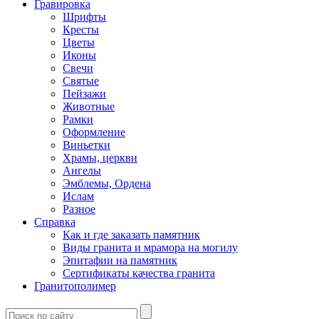
Гравировка
Шрифты
Кресты
Цветы
Иконы
Свечи
Святые
Пейзажи
Животные
Рамки
Оформление
Виньетки
Храмы, церкви
Ангелы
Эмблемы, Ордена
Ислам
Разное
Справка
Как и где заказать памятник
Виды гранита и мрамора на могилу
Эпитафии на памятник
Сертификаты качества гранита
Гранитополимер