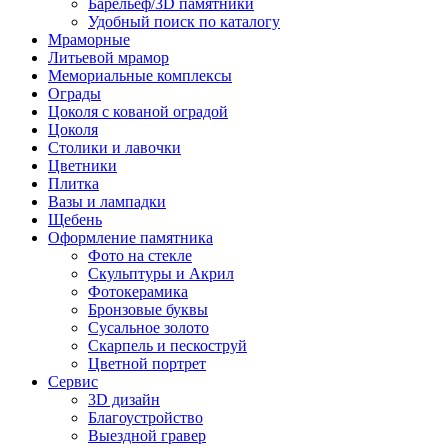
Барельеф/3D памятники
Удобный поиск по каталогу
Мраморные
Литьевой мрамор
Мемориальные комплексы
Ограды
Цоколя с кованой оградой
Цоколя
Столики и лавочки
Цветники
Плитка
Вазы и лампадки
Щебень
Оформление памятника
Фото на стекле
Скульптуры и Акрил
Фотокерамика
Бронзовые буквы
Сусальное золото
Скарпель и пескоструй
Цветной портрет
Сервис
3D дизайн
Благоустройство
Выездной гравер