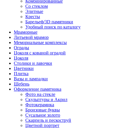
Комбинированные
Со стеклом
Элитные
Кресты
Барельеф/3D памятники
Удобный поиск по каталогу
Мраморные
Литьевой мрамор
Мемориальные комплексы
Ограды
Цоколя с кованой оградой
Цоколя
Столики и лавочки
Цветники
Плитка
Вазы и лампадки
Щебень
Оформление памятника
Фото на стекле
Скульптуры и Акрил
Фотокерамика
Бронзовые буквы
Сусальное золото
Скарпель и пескоструй
Цветной портрет