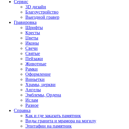
Сервис
3D дизайн
Благоустройство
Выездной гравер
Гравировка
Шрифты
Кресты
Цветы
Иконы
Свечи
Святые
Пейзажи
Животные
Рамки
Оформление
Виньетки
Храмы, церкви
Ангелы
Эмблемы, Ордена
Ислам
Разное
Справка
Как и где заказать памятник
Виды гранита и мрамора на могилу
Эпитафии на памятник