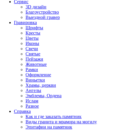
Сервис
3D дизайн
Благоустройство
Выездной гравер
Гравировка
Шрифты
Кресты
Цветы
Иконы
Свечи
Святые
Пейзажи
Животные
Рамки
Оформление
Виньетки
Храмы, церкви
Ангелы
Эмблемы, Ордена
Ислам
Разное
Справка
Как и где заказать памятник
Виды гранита и мрамора на могилу
Эпитафии на памятник