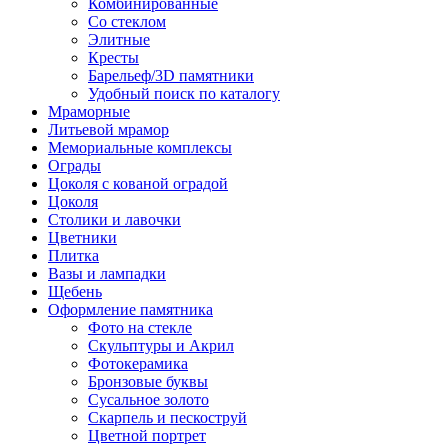
Комбинированные
Со стеклом
Элитные
Кресты
Барельеф/3D памятники
Удобный поиск по каталогу
Мраморные
Литьевой мрамор
Мемориальные комплексы
Ограды
Цоколя с кованой оградой
Цоколя
Столики и лавочки
Цветники
Плитка
Вазы и лампадки
Щебень
Оформление памятника
Фото на стекле
Скульптуры и Акрил
Фотокерамика
Бронзовые буквы
Сусальное золото
Скарпель и пескоструй
Цветной портрет