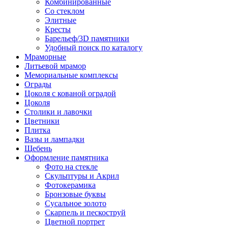
Комбинированные
Со стеклом
Элитные
Кресты
Барельеф/3D памятники
Удобный поиск по каталогу
Мраморные
Литьевой мрамор
Мемориальные комплексы
Ограды
Цоколя с кованой оградой
Цоколя
Столики и лавочки
Цветники
Плитка
Вазы и лампадки
Щебень
Оформление памятника
Фото на стекле
Скульптуры и Акрил
Фотокерамика
Бронзовые буквы
Сусальное золото
Скарпель и пескоструй
Цветной портрет