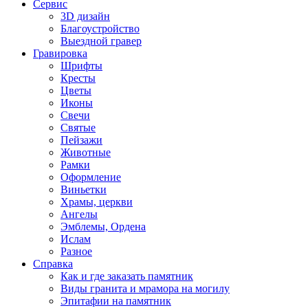
Сервис
3D дизайн
Благоустройство
Выездной гравер
Гравировка
Шрифты
Кресты
Цветы
Иконы
Свечи
Святые
Пейзажи
Животные
Рамки
Оформление
Виньетки
Храмы, церкви
Ангелы
Эмблемы, Ордена
Ислам
Разное
Справка
Как и где заказать памятник
Виды гранита и мрамора на могилу
Эпитафии на памятник