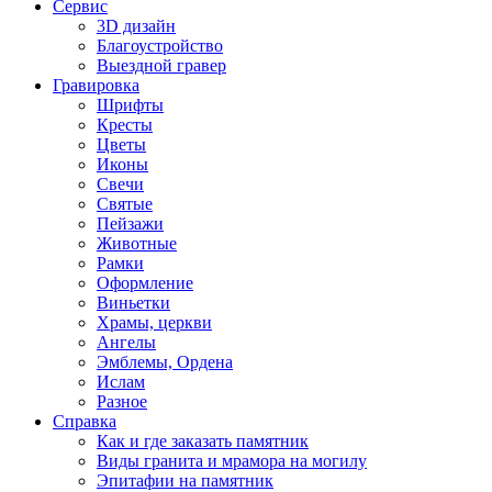
Сервис
3D дизайн
Благоустройство
Выездной гравер
Гравировка
Шрифты
Кресты
Цветы
Иконы
Свечи
Святые
Пейзажи
Животные
Рамки
Оформление
Виньетки
Храмы, церкви
Ангелы
Эмблемы, Ордена
Ислам
Разное
Справка
Как и где заказать памятник
Виды гранита и мрамора на могилу
Эпитафии на памятник