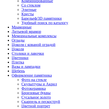
Комбинированные
Со стеклом
Элитные
Кресты
Барельеф/3D памятники
Удобный поиск по каталогу
Мраморные
Литьевой мрамор
Мемориальные комплексы
Ограды
Цоколя с кованой оградой
Цоколя
Столики и лавочки
Цветники
Плитка
Вазы и лампадки
Щебень
Оформление памятника
Фото на стекле
Скульптуры и Акрил
Фотокерамика
Бронзовые буквы
Сусальное золото
Скарпель и пескоструй
Цветной портрет