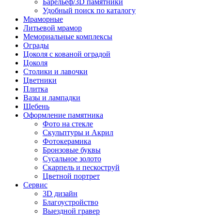
Барельеф/3D памятники
Удобный поиск по каталогу
Мраморные
Литьевой мрамор
Мемориальные комплексы
Ограды
Цоколя с кованой оградой
Цоколя
Столики и лавочки
Цветники
Плитка
Вазы и лампадки
Щебень
Оформление памятника
Фото на стекле
Скульптуры и Акрил
Фотокерамика
Бронзовые буквы
Сусальное золото
Скарпель и пескоструй
Цветной портрет
Сервис
3D дизайн
Благоустройство
Выездной гравер