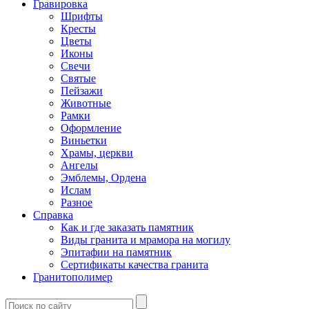
Гравировка
Шрифты
Кресты
Цветы
Иконы
Свечи
Святые
Пейзажи
Животные
Рамки
Оформление
Виньетки
Храмы, церкви
Ангелы
Эмблемы, Ордена
Ислам
Разное
Справка
Как и где заказать памятник
Виды гранита и мрамора на могилу
Эпитафии на памятник
Сертификаты качества гранита
Гранитополимер