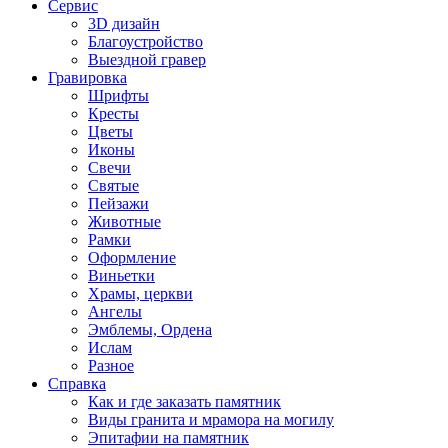
Сервис
3D дизайн
Благоустройство
Выездной гравер
Гравировка
Шрифты
Кресты
Цветы
Иконы
Свечи
Святые
Пейзажи
Животные
Рамки
Оформление
Виньетки
Храмы, церкви
Ангелы
Эмблемы, Ордена
Ислам
Разное
Справка
Как и где заказать памятник
Виды гранита и мрамора на могилу
Эпитафии на памятник