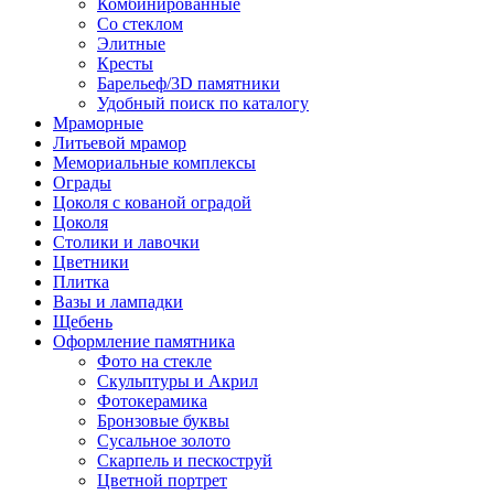
Комбинированные
Со стеклом
Элитные
Кресты
Барельеф/3D памятники
Удобный поиск по каталогу
Мраморные
Литьевой мрамор
Мемориальные комплексы
Ограды
Цоколя с кованой оградой
Цоколя
Столики и лавочки
Цветники
Плитка
Вазы и лампадки
Щебень
Оформление памятника
Фото на стекле
Скульптуры и Акрил
Фотокерамика
Бронзовые буквы
Сусальное золото
Скарпель и пескоструй
Цветной портрет