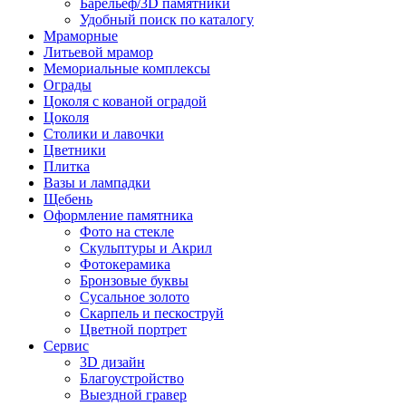
Барельеф/3D памятники
Удобный поиск по каталогу
Мраморные
Литьевой мрамор
Мемориальные комплексы
Ограды
Цоколя с кованой оградой
Цоколя
Столики и лавочки
Цветники
Плитка
Вазы и лампадки
Щебень
Оформление памятника
Фото на стекле
Скульптуры и Акрил
Фотокерамика
Бронзовые буквы
Сусальное золото
Скарпель и пескоструй
Цветной портрет
Сервис
3D дизайн
Благоустройство
Выездной гравер