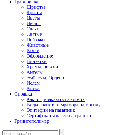
Гравировка
Шрифты
Кресты
Цветы
Иконы
Свечи
Святые
Пейзажи
Животные
Рамки
Оформление
Виньетки
Храмы, церкви
Ангелы
Эмблемы, Ордена
Ислам
Разное
Справка
Как и где заказать памятник
Виды гранита и мрамора на могилу
Эпитафии на памятник
Сертификаты качества гранита
Гранитополимер