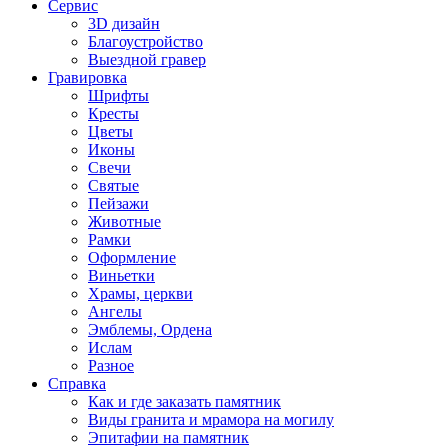
Сервис
3D дизайн
Благоустройство
Выездной гравер
Гравировка
Шрифты
Кресты
Цветы
Иконы
Свечи
Святые
Пейзажи
Животные
Рамки
Оформление
Виньетки
Храмы, церкви
Ангелы
Эмблемы, Ордена
Ислам
Разное
Справка
Как и где заказать памятник
Виды гранита и мрамора на могилу
Эпитафии на памятник