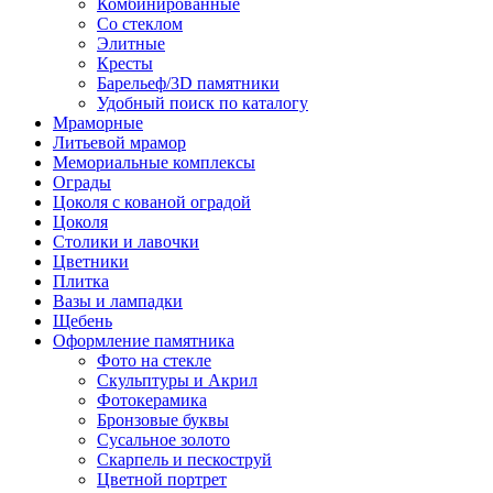
Комбинированные
Со стеклом
Элитные
Кресты
Барельеф/3D памятники
Удобный поиск по каталогу
Мраморные
Литьевой мрамор
Мемориальные комплексы
Ограды
Цоколя с кованой оградой
Цоколя
Столики и лавочки
Цветники
Плитка
Вазы и лампадки
Щебень
Оформление памятника
Фото на стекле
Скульптуры и Акрил
Фотокерамика
Бронзовые буквы
Сусальное золото
Скарпель и пескоструй
Цветной портрет