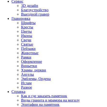
Сервис
3D дизайн
Благоустройство
Выездной гравер
Гравировка
Шрифты
Кресты
Цветы
Иконы
Свечи
Святые
Пейзажи
Животные
Рамки
Оформление
Виньетки
Храмы, церкви
Ангелы
Эмблемы, Ордена
Ислам
Разное
Справка
Как и где заказать памятник
Виды гранита и мрамора на могилу
Эпитафии на памятник