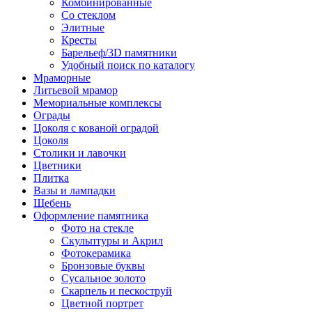
Комбинированные
Со стеклом
Элитные
Кресты
Барельеф/3D памятники
Удобный поиск по каталогу
Мраморные
Литьевой мрамор
Мемориальные комплексы
Ограды
Цоколя с кованой оградой
Цоколя
Столики и лавочки
Цветники
Плитка
Вазы и лампадки
Щебень
Оформление памятника
Фото на стекле
Скульптуры и Акрил
Фотокерамика
Бронзовые буквы
Сусальное золото
Скарпель и пескоструй
Цветной портрет