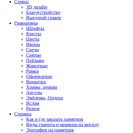
Сервис
3D дизайн
Благоустройство
Выездной гравер
Гравировка
Шрифты
Кресты
Цветы
Иконы
Свечи
Святые
Пейзажи
Животные
Рамки
Оформление
Виньетки
Храмы, церкви
Ангелы
Эмблемы, Ордена
Ислам
Разное
Справка
Как и где заказать памятник
Виды гранита и мрамора на могилу
Эпитафии на памятник