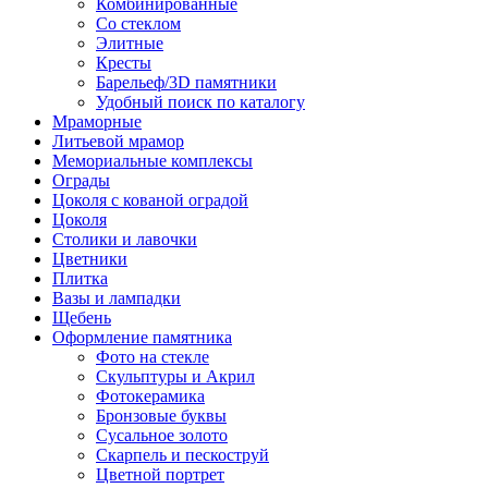
Комбинированные
Со стеклом
Элитные
Кресты
Барельеф/3D памятники
Удобный поиск по каталогу
Мраморные
Литьевой мрамор
Мемориальные комплексы
Ограды
Цоколя с кованой оградой
Цоколя
Столики и лавочки
Цветники
Плитка
Вазы и лампадки
Щебень
Оформление памятника
Фото на стекле
Скульптуры и Акрил
Фотокерамика
Бронзовые буквы
Сусальное золото
Скарпель и пескоструй
Цветной портрет