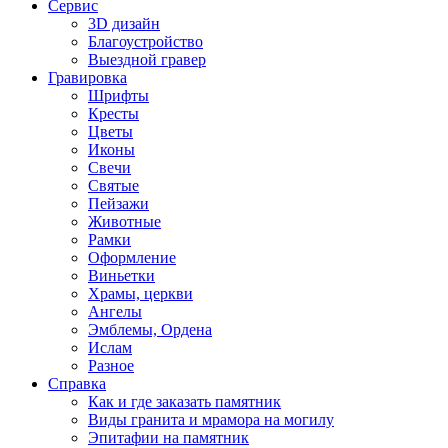
Сервис
3D дизайн
Благоустройство
Выездной гравер
Гравировка
Шрифты
Кресты
Цветы
Иконы
Свечи
Святые
Пейзажи
Животные
Рамки
Оформление
Виньетки
Храмы, церкви
Ангелы
Эмблемы, Ордена
Ислам
Разное
Справка
Как и где заказать памятник
Виды гранита и мрамора на могилу
Эпитафии на памятник