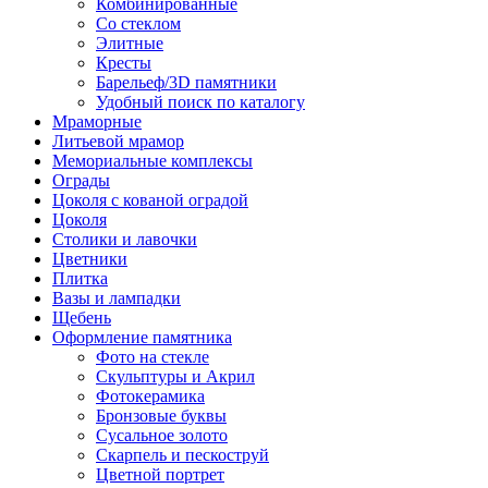
Комбинированные
Со стеклом
Элитные
Кресты
Барельеф/3D памятники
Удобный поиск по каталогу
Мраморные
Литьевой мрамор
Мемориальные комплексы
Ограды
Цоколя с кованой оградой
Цоколя
Столики и лавочки
Цветники
Плитка
Вазы и лампадки
Щебень
Оформление памятника
Фото на стекле
Скульптуры и Акрил
Фотокерамика
Бронзовые буквы
Сусальное золото
Скарпель и пескоструй
Цветной портрет