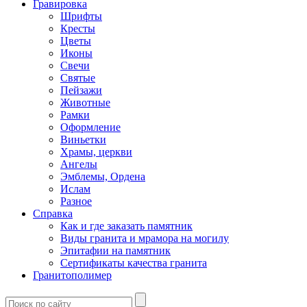
Гравировка
Шрифты
Кресты
Цветы
Иконы
Свечи
Святые
Пейзажи
Животные
Рамки
Оформление
Виньетки
Храмы, церкви
Ангелы
Эмблемы, Ордена
Ислам
Разное
Справка
Как и где заказать памятник
Виды гранита и мрамора на могилу
Эпитафии на памятник
Сертификаты качества гранита
Гранитополимер