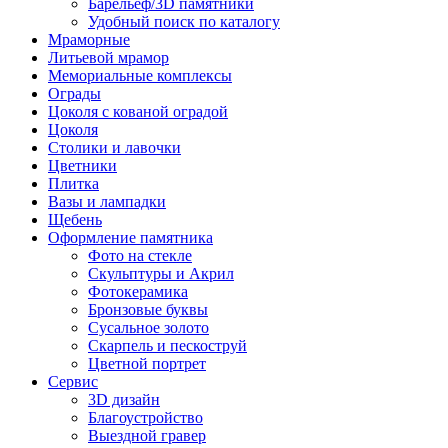
Барельеф/3D памятники
Удобный поиск по каталогу
Мраморные
Литьевой мрамор
Мемориальные комплексы
Ограды
Цоколя с кованой оградой
Цоколя
Столики и лавочки
Цветники
Плитка
Вазы и лампадки
Щебень
Оформление памятника
Фото на стекле
Скульптуры и Акрил
Фотокерамика
Бронзовые буквы
Сусальное золото
Скарпель и пескоструй
Цветной портрет
Сервис
3D дизайн
Благоустройство
Выездной гравер