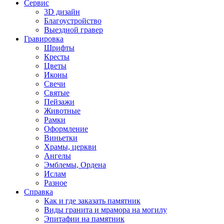
Сервис
3D дизайн
Благоустройство
Выездной гравер
Гравировка
Шрифты
Кресты
Цветы
Иконы
Свечи
Святые
Пейзажи
Животные
Рамки
Оформление
Виньетки
Храмы, церкви
Ангелы
Эмблемы, Ордена
Ислам
Разное
Справка
Как и где заказать памятник
Виды гранита и мрамора на могилу
Эпитафии на памятник