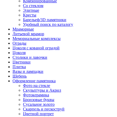
Комбинированные
Со стеклом
Элитные
Кресты
Барельеф/3D памятники
Удобный поиск по каталогу
Мраморные
Литьевой мрамор
Мемориальные комплексы
Ограды
Цоколя с кованой оградой
Цоколя
Столики и лавочки
Цветники
Плитка
Вазы и лампадки
Щебень
Оформление памятника
Фото на стекле
Скульптуры и Акрил
Фотокерамика
Бронзовые буквы
Сусальное золото
Скарпель и пескоструй
Цветной портрет