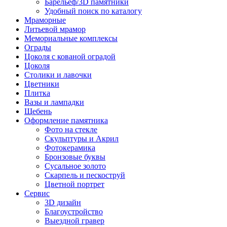
Барельеф/3D памятники
Удобный поиск по каталогу
Мраморные
Литьевой мрамор
Мемориальные комплексы
Ограды
Цоколя с кованой оградой
Цоколя
Столики и лавочки
Цветники
Плитка
Вазы и лампадки
Щебень
Оформление памятника
Фото на стекле
Скульптуры и Акрил
Фотокерамика
Бронзовые буквы
Сусальное золото
Скарпель и пескоструй
Цветной портрет
Сервис
3D дизайн
Благоустройство
Выездной гравер