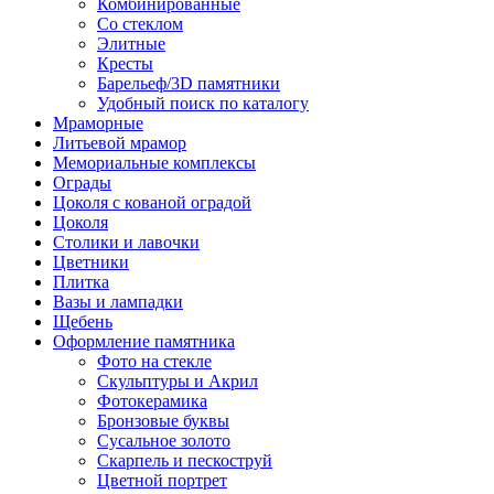
Комбинированные
Со стеклом
Элитные
Кресты
Барельеф/3D памятники
Удобный поиск по каталогу
Мраморные
Литьевой мрамор
Мемориальные комплексы
Ограды
Цоколя с кованой оградой
Цоколя
Столики и лавочки
Цветники
Плитка
Вазы и лампадки
Щебень
Оформление памятника
Фото на стекле
Скульптуры и Акрил
Фотокерамика
Бронзовые буквы
Сусальное золото
Скарпель и пескоструй
Цветной портрет