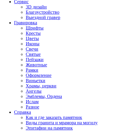
Сервис
3D дизайн
Благоустройство
Выездной гравер
Гравировка
Шрифты
Кресты
Цветы
Иконы
Свечи
Святые
Пейзажи
Животные
Рамки
Оформление
Виньетки
Храмы, церкви
Ангелы
Эмблемы, Ордена
Ислам
Разное
Справка
Как и где заказать памятник
Виды гранита и мрамора на могилу
Эпитафии на памятник